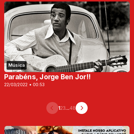
Música
Parabéns, Jorge Ben Jor!!
22/03/2022 • 00:53
1
2
3
...
48