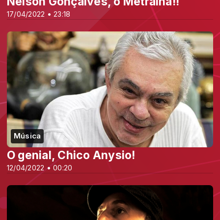
Nelson Gonçalves, o Metralha!!
17/04/2022 • 23:18
Música
O genial, Chico Anysio!
12/04/2022 • 00:20