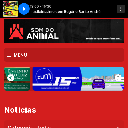
13:00 - 15:30
 - Animal
 - Animal
Réu Confesso - Tim Maia
Brasileiríssimo com Rogério Santo André - Animal
Música Gringa com Rogério Santo André - Animal
MENU
Notícias
Categoria:
Todas